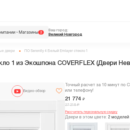
Ваш город:
омпании
Магазины
2
Великий Новгород
ые двери
ПО Serenity 4 Белый Emlayer стекло 1
екло 1 из Экошпона COVERFLEX (Двери Нев
Точный расчет за 10 минут по 
или телефону!
Видео-обзор
21 774
₽
₽
27 218
Рассчитать персональную скидку
Двери в этом цвете:
2 моделей