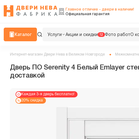
Главное отличие - двери в наличии!
Официальная гарантия
Каталог
Услуги
Акции и скидки
Фото работ
О к
12
Интернет-магазин Двери Нева в Великом Новгороде
Межкомнатн
Дверь ПО Serenity 4 Белый Emlayer ст
доставкой
Каждая 3-я дверь бесплатно!
20% скидка