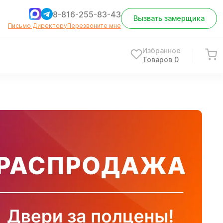
8-816-255-83-43
Вызвать замерщика
Письмо Директору
Перезвоните мне
Избранное
Товаров
0