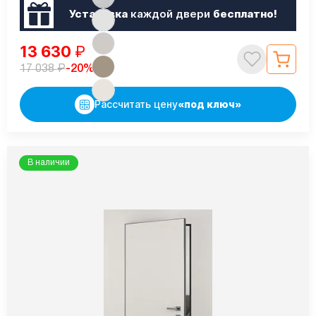
Установка
каждой двери
бесплатно!
13 630
₽
₽
-20%
17 038
Рассчитать цену
«под ключ»
В наличии