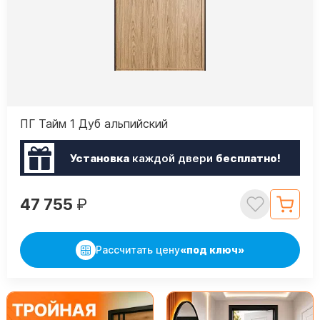
ПГ Тайм 1 Дуб альпийский
Установка
каждой двери
бесплатно!
47 755
₽
Рассчитать цену
«под ключ»