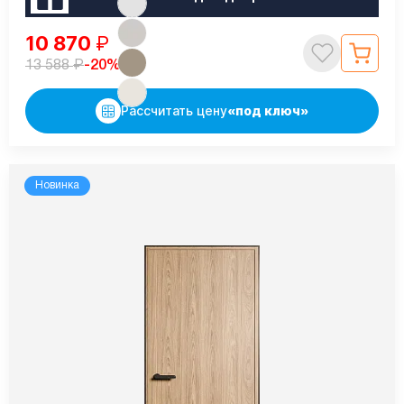
10 870
₽
₽
-20%
13 588
Рассчитать цену
«под ключ»
Новинка