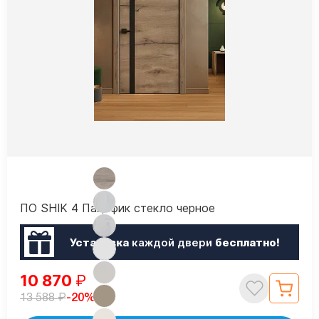
ПО SHIK 4 Пацифик стекло черное
Установка
каждой двери
бесплатно!
10 870
₽
₽
-20%
13 588