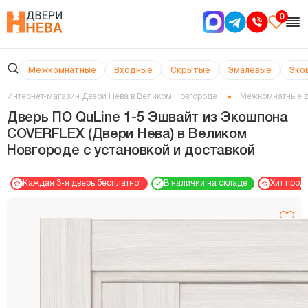
0
Межкомнатные
Входные
Скрытые
Эмалевые
Эко
Интернет-магазин Двери Нева в Великом Новгороде
Межкомнатные 
Дверь ПО QuLine 1-5 Эшвайт из Экошпона
COVERFLEX (Двери Нева) в Великом
Новгороде с установкой и доставкой
Каждая 3-я дверь бесплатно!
В наличии на складе
Хит прод