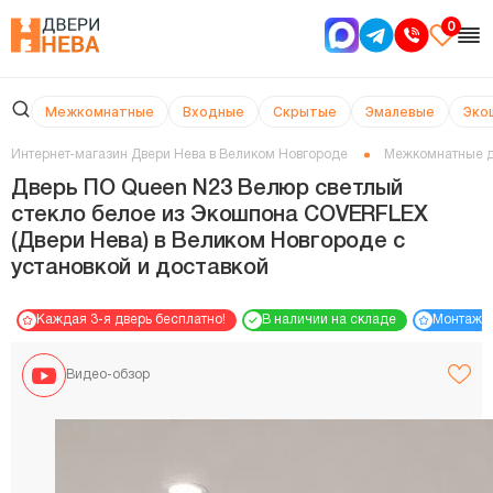
0
Межкомнатные
Входные
Скрытые
Эмалевые
Эко
Интернет-магазин Двери Нева в Великом Новгороде
Межкомнатные 
Дверь ПО Queen N23 Велюр светлый
стекло белое из Экошпона COVERFLEX
(Двери Нева) в Великом Новгороде с
установкой и доставкой
Каждая 3-я дверь бесплатно!
В наличии на складе
Монтаж 
Видео-обзор