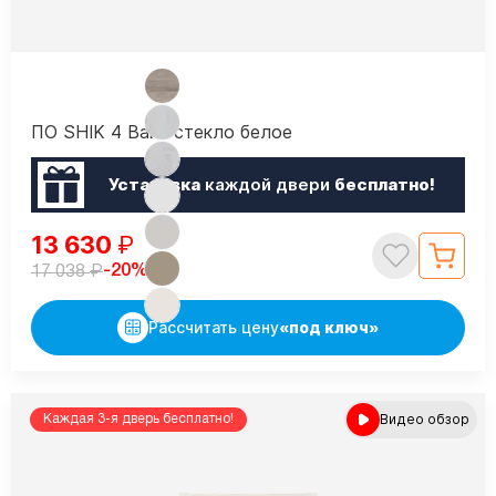
ПО SHIK 4 Вайт стекло белое
Установка
каждой двери
бесплатно!
13 630
₽
₽
-20%
17 038
Рассчитать цену
«под ключ»
Видео обзор
Каждая 3-я дверь бесплатно!