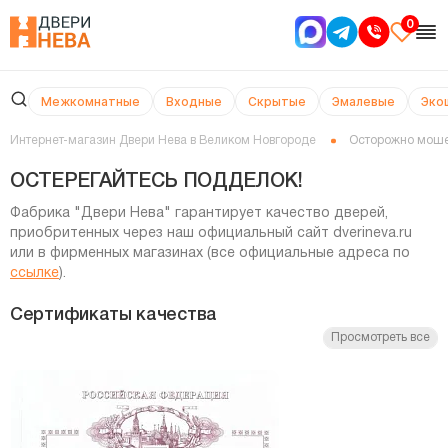
0
Межкомнатные
Входные
Скрытые
Эмалевые
Эко
Интернет-магазин Двери Нева в Великом Новгороде
Осторожно мош
ОСТЕРЕГАЙТЕСЬ ПОДДЕЛОК!
Фабрика "Двери Нева" гарантирует качество дверей,
приобритенных через наш официальный сайт dverineva.ru
или в фирменных магазинах (все официальные адреса по
ссылке
).
Сертификаты качества
Просмотреть все