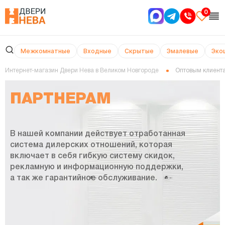
0
Межкомнатные
Входные
Скрытые
Эмалевые
Эко
Интернет-магазин Двери Нева в Великом Новгороде
Оптовым клиент
ПАРТНЕРАМ
В нашей компании действует отработанная
система дилерских отношений, которая
включает в себя гибкую систему скидок,
рекламную и информационную поддержки,
а так же гарантийное обслуживание.