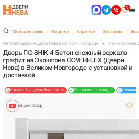
0
Межкомнатные
Входные
Скрытые
Эмалевые
Эко
Интернет-магазин Двери Нева в Великом Новгороде
Межкомнатные 
Дверь ПО SHIK 4 Бетон снежный зеркало
графит из Экошпона COVERFLEX (Двери
Нева) в Великом Новгороде с установкой и
доставкой
Каждая 3-я дверь бесплатно!
В наличии на складе
Новинка
Видео-обзор