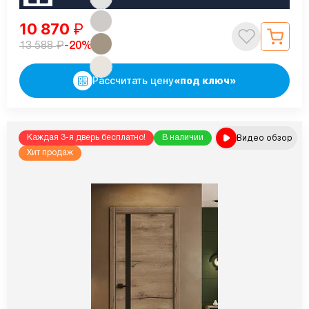
10 870
₽
₽
-20%
13 588
Рассчитать цену
«под ключ»
Видео обзор
Каждая 3-я дверь бесплатно!
В наличии
Хит продаж