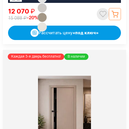
12 070
₽
₽
-20%
15 088
Рассчитать цену
«под ключ»
Каждая 3-я дверь бесплатно!
В наличии