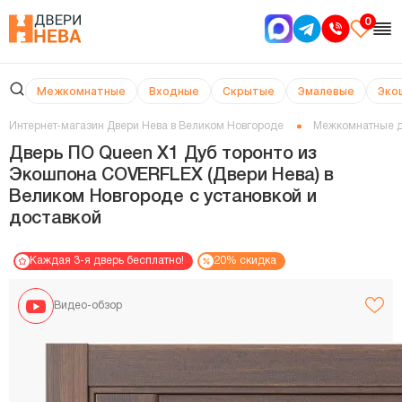
0
Межкомнатные
Входные
Скрытые
Эмалевые
Эко
Интернет-магазин Двери Нева в Великом Новгороде
Межкомнатные 
Дверь ПО Queen X1 Дуб торонто из
Экошпона COVERFLEX (Двери Нева) в
Великом Новгороде с установкой и
доставкой
Каждая 3-я дверь бесплатно!
20% скидка
Видео-обзор