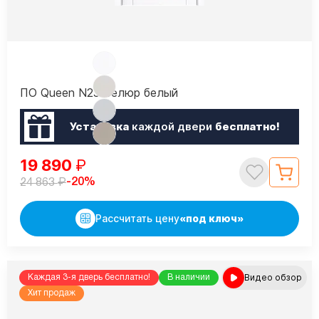
ПО Queen N23 Велюр белый
Установка
каждой двери
бесплатно!
19 890
₽
₽
-20%
24 863
Рассчитать цену
«под ключ»
Видео обзор
Каждая 3-я дверь бесплатно!
В наличии
Хит продаж