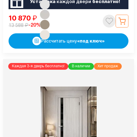
Установка
каждой двери
бесплатно!
10 870
₽
₽
-20%
13 588
Рассчитать цену
«под ключ»
Каждая 3-я дверь бесплатно!
В наличии
Хит продаж