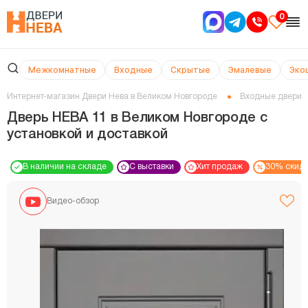
0
Межкомнатные
Входные
Скрытые
Эмалевые
Эко
Интернет-магазин Двери Нева в Великом Новгороде
Входные двери
Дверь НЕВА 11 в Великом Новгороде с
установкой и доставкой
В наличии на складе
С выставки
Хит продаж
30% скид
Видео-обзор