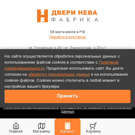
58 магазинов в РФ
Перейти в контакты
ул. Псковская д.29 \ ул. Ломоносова, д.20 к.1
8-816-255-83-43
На сайте осуществляется обработка персональных данных с
использованием файлов cookies в соответствии с
Политикой
конфиденциальности.
Продолжая использовать сайт, Вы даете
согласие на
обработку персональных данных
и на использование
Каталог
Услуги
О нас
Отзывы
Акции
Франшиза
Сертификаты
cookies-файлов. Cookies можно отключить в любой момент в
Адреса
настройках вашего браузера.
Принять
© 2026 Двери Нева
Предоставленные на сайте данные имеют
информационный характер и не являются публичной офертой.
Политика конфиденциальности
Соглашение на обработку персональных
данных
Главная
Магазины
Каталог
Корзина