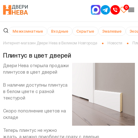
0
Межкомнатные
Входные
Скрытые
Эмалевые
Эко
Интернет-магазин Двери Нева в Великом Новгороде
Новости
Пл
Плинтус в цвет дверей
Двери Нева открыла продажи
плинтусов в цвет дверей
В наличии доступны плинтуса
в белом цвете с разной
текстурой
Скоро пополнение цветов на
складе
Теперь плинтус не нужно
ждать, а можно приобрести сразу с дверью