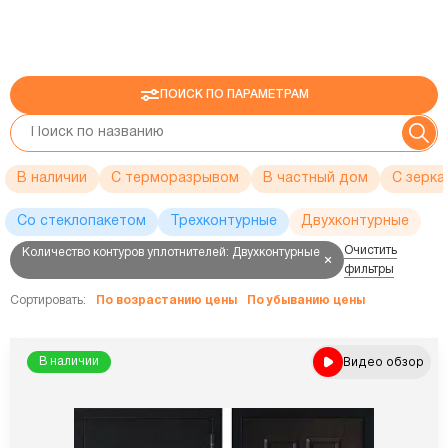
ПОИСК ПО ПАРАМЕТРАМ
В наличии
С терморазрывом
В частный дом
C зерка
Со стеклопакетом
Трехконтурные
Двухконтурные
Очистить
Количество контуров уплотнителей: Двухконтурные
фильтры
Сортировать:
По возрастанию цены
По убыванию цены
Видео обзор
В наличии