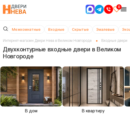
0
Межкомнатные
Входные
Скрытые
Эмалевые
Эко
Интернет-магазин Двери Нева в Великом Новгороде
Входные двери
Двухконтурные входные двери в Великом
Новгороде
В дом
В квартиру