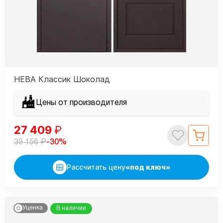
НЕВА Классик Шоколад
Цены от производителя
27 409
₽
₽
-30%
39 156
Рассчитать цену
«под ключ»
Уценка
В наличии