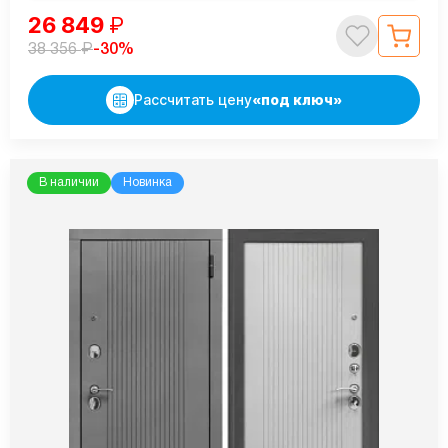
26 849
₽
₽
-30%
38 356
Рассчитать цену
«под ключ»
В наличии
Новинка