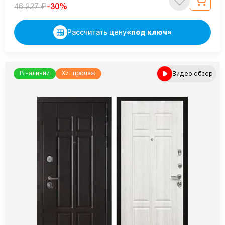
₽
-30%
46 227
Рассчитать цену
«под ключ»
Видео обзор
В наличии
Хит продаж