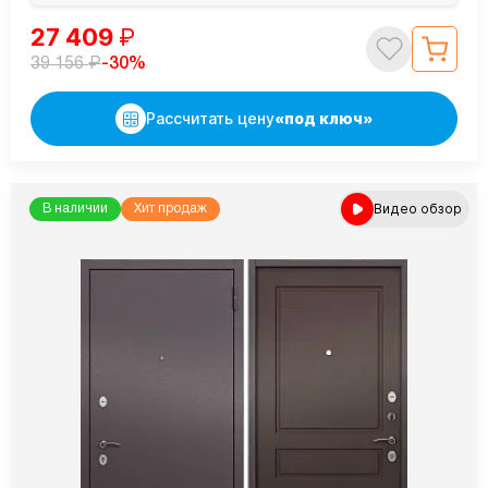
27 409
₽
₽
-30%
39 156
Рассчитать цену
«под ключ»
Видео обзор
В наличии
Хит продаж