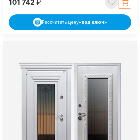
101 742
₽
Рассчитать цену
«под ключ»