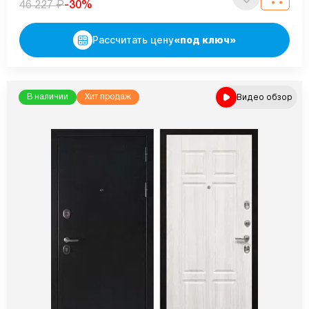
₽
-30%
46 227
Рассчитать цену
«под ключ»
Видео обзор
В наличии
Хит продаж