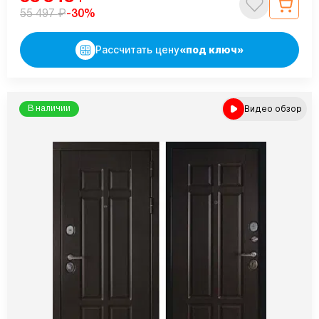
₽
-30%
55 497
Рассчитать цену
«под ключ»
Видео обзор
В наличии