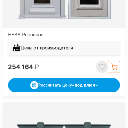
НЕВА Ренованс
Цены от производителя
254 164
₽
Рассчитать цену
«под ключ»