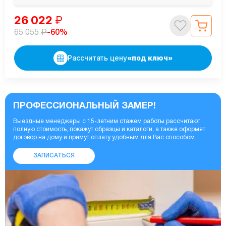
26 022
₽
₽
-60%
65 055
Рассчитать цену
«под ключ»
ПРОФЕССИОНАЛЬНЫЙ ЗАМЕР!
Выездные менеджеры с 15-летним стажем работы рассчитают
полную стоимость, покажут образцы и каталоги, а также оформят
договор на дому и примут оплату удобным для Вас способом.
ЗАПИСАТЬСЯ